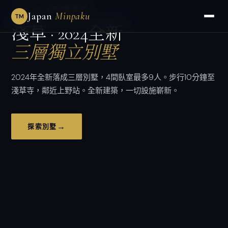
✨ 2024年全新落成
Japan
Minpaku
TM
淺草 · 2024全新
12人整棟大宅
三層獨立別墅
景觀公寓
整棟三層一戶建
家庭好友舒適公寓
北區日式客房
2024年全新落成三層別墅，4間臥室最多9人。步行10分鐘至
淺草寺，鄰近上野站。全新建築，一切設施嶄新。
→
→
→
→
→
→
立即查看
探索別墅
立即查看
了解更多
查看住宿
查看客房