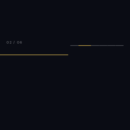
02 / 06
15
6
3
0%
個住宿
個地區
語言支援
平台手續費
住宿一覽
精選東京各區
15個優質住宿
從巣鴨的精品公寓到淺草可容納12人的整棟大宅——橫跨東京6個