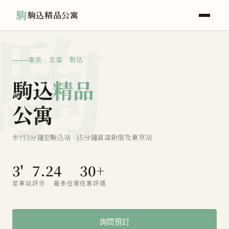
駒
駒込精品公寓
東京 · 北區 · 駒込
駒込
精品
公寓
步行3分鐘至駒込站 · 15分鐘直達新宿及東京站
3'
7.2
4
30+
至車站
評分
最多住客
住客評價
詢問預訂