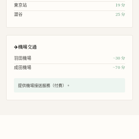
19
分
東京站
25
分
澀谷
✈️
機場交通
~30
分
羽田機場
~70
分
成田機場
提供機場接送服務（付費）。