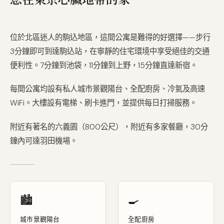
位於北區迷人的駒込地區，這間公寓是難得的好選擇——步行
3分鐘即可到達駒込站，在寧靜的住宅環境中享受絕佳的交通
便利性。7分鐘到池袋，11分鐘到上野，15分鐘直達新宿。
每間公寓均設有私人城市景觀陽台、全配廚房、冷氣及高速
WiFi。大樓設有電梯、刷卡進門，並提供每日打掃服務。
附近有著名的六義園（800公尺），附近有多家餐廳，30分
鐘內可達羽田機場。
🏙️
🍳
城市景觀陽台
全配廚房