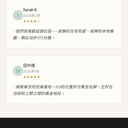
Sarah K.
S
2026年2月
★★★★☆
我們很喜歡這個社區——安靜的住宅街道，很棒的本地餐
廳，駒込站步行3分鐘。
田中様
田
2026年1月
★★★★★
探索東京的完美基地。8.9的位置評分實至名歸，正好在
池袋和上野之間的黃金地段。