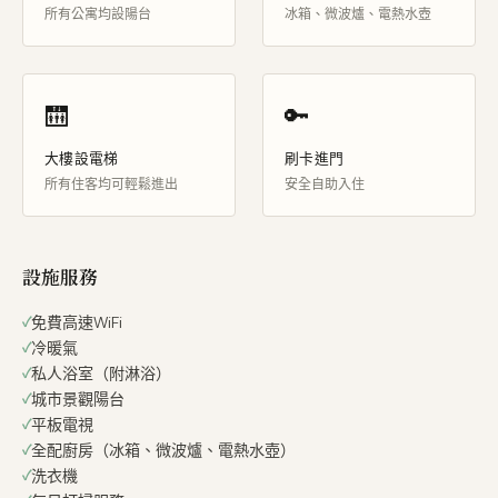
所有公寓均設陽台
冰箱、微波爐、電熱水壺
🛗
🔑
大樓設電梯
刷卡進門
所有住客均可輕鬆進出
安全自助入住
設施服務
免費高速WiFi
冷暖氣
私人浴室（附淋浴）
城市景觀陽台
平板電視
全配廚房（冰箱、微波爐、電熱水壺）
洗衣機