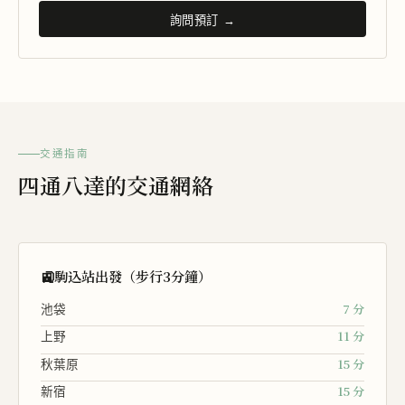
詢問預訂 →
交通指南
四通八達的交通網絡
🚉
駒込站出發（步行3分鐘）
7
分
池袋
11
分
上野
15
分
秋葉原
15
分
新宿