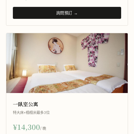
詢問預訂 →
一臥室公寓
特大床+榻榻米
最多3位
¥14,300
/ 晚