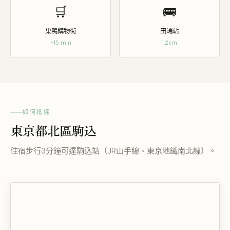
🛒
🚌
巣鴨購物街
田端站
~15 min
1.2km
如何抵達
東京都北區駒込
住宿步行3分鐘可達駒込站（JR山手線、東京地鐵南北線）。