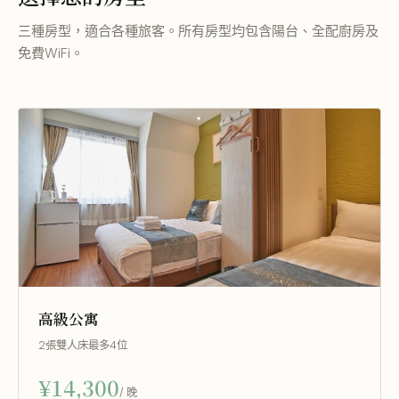
三種房型，適合各種旅客。所有房型均包含陽台、全配廚房及
免費WiFi。
高級公寓
2張雙人床
最多4位
¥14,300
/ 晚