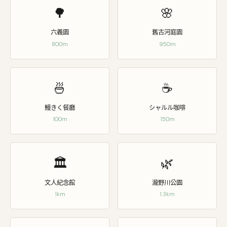
🌳
🌸
六義園
舊古河庭園
800m
950m
🍜
☕
鰻きく餐廳
シャルル咖啡
100m
150m
🏛️
🌿
文人紀念館
瀧野川公園
1km
1.3km