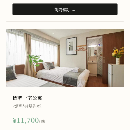
詢問預訂 →
標準一室公寓
2張單人床
最多3位
¥11,700
/ 晚