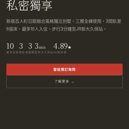
私密獨享
新宿百人町日歐融合風格獨立別墅，三層全棟使用，3間臥室
6張床，最多10人入住，步行3分鐘至JR新大久保站。
10
3
3
3
4.89
min
★
最多住客
間臥室
層樓
至新大久保站
46條評價
發送預訂詢問
了解更多 →