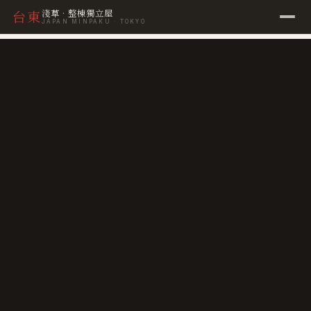
淺草 · 整棟獨立屋
台東
JAPAN MINPAKU · TOKYO