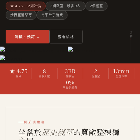
★ 4.75 · 12則評價
3間臥室 · 最多9人
2個浴室
步行至淺草寺
零平台手續費
滾動
詢價 · 預訂 →
查看價格
★ 4.75
8
3BR
2
13min
評分
最多人數
間臥室
個浴室
至淺草寺
0%
平台手續費
關於此住宿
坐落於
歷史淺草
的寬敞整棟獨