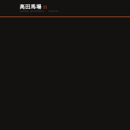
高田馬場
II
JAPAN MINPAKU · TOKYO