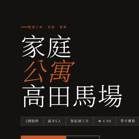
整套公寓 · 新宿 · 東京
家庭
公寓
高田馬場
2間睡房
最多5人
智能鎖入住
★ 4.86
零手續費