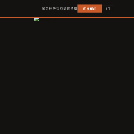
關於
睡房
交通
評價
價格
EN
直接預訂